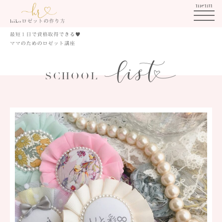
menu
ロゼットの作り方
hiko
最短１日で資格取得できる
♥
ママのためのロゼット講座
SCHOOL