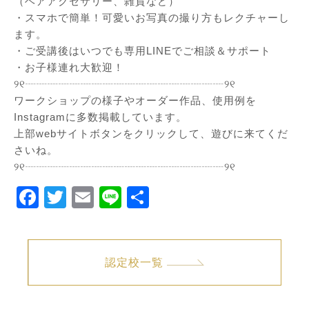
（ヘアアクセサリー、雑貨など）
・スマホで簡単！可愛いお写真の撮り方もレクチャーし
ます。
・ご受講後はいつでも専用LINEでご相談＆サポート
・お子様連れ大歓迎！
୨୧┈┈┈┈┈┈┈┈┈┈┈┈┈┈┈┈┈┈୨୧
ワークショップの様子やオーダー作品、使用例を
Instagra
mに多数掲載しています。
上部webサイトボタンをクリックして、遊びに来てくだ
さいね。
୨୧┈┈┈┈┈┈┈┈┈┈┈┈┈┈┈┈┈┈୨୧
Facebook
Twitter
Email
Line
共
有
認定校一覧