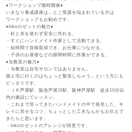
♦︎ワークショップ随時開催♦︎
いきなり養成講座は…とご受講を悩まれている方は
ワークショップもお勧めです。
♦︎hikoロゼットの魅力♦︎
・針と糸を使わず安全に作れる。
・すぐにハンドメイド作家として活動できる。
・短時間で資格取得でき、お仕事につながる。
・子供のお昼寝などの隙間時間に作業ができる。
♦︎当教室の魅力♦︎
・当教室は自宅サロンではありません。
個人宅に行くのはちょっと緊張しちゃう…という方にも
ピッタリで
す。
・ＪＲ芦屋駅、阪急芦屋川駅、阪神芦屋駅 徒歩10分以
内の施設にてレッスン。
・これまで培ってきたハンドメイドの中で発見した、
キ
レイに見せるコツ、
ちょっとした工夫なんかもお伝えで
きたらと思います。
・hikoロゼットのアレンジが得意です。