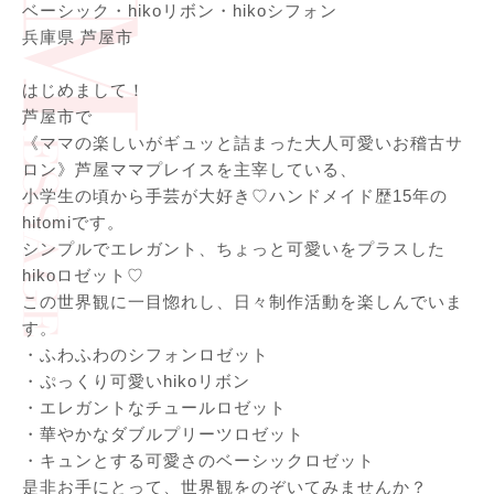
ベーシック・hikoリボン・hikoシフォン
兵庫県 芦屋市
はじめまして！
芦屋市で
《ママの楽しいがギュッと詰まった大人可愛いお稽古サ
ロン》
芦屋ママプレイスを主宰している、
小学生の頃から手芸が大好き♡ハンドメイド歴15年の
hitom
iです。
シンプルでエレガント、ちょっと可愛いをプラスした
hikoロゼ
ット♡
この世界観に一目惚れし、日々制作活動を楽しんでいま
す。
・ふわふわのシフォンロゼット
・ぷっくり可愛いhikoリボン
・エレガントなチュールロゼット
・華やかなダブルプリーツロゼット
・キュンとする可愛さのベーシックロゼット
是非お手にとって、世界観をのぞいてみませんか？