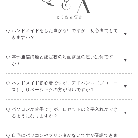
よくある質問
Q
ハンドメイドをした事がないですが、初心者でもで
きますか？
A
ハンドメイド初めての方がほとんどですが、通信講座
Q
本部通信講座と認定校の対面講座の違いは何です
で皆さま可愛いロゼットをお作りいただいていますの
か？
でご安心ください。また分からない点が出てきた時
は、講師専用の公式LINEにて随時ご質問いただけるフ
A
本部通信講座は本部が直接指導します。認定校は認定
ォローもご用意しています。
Q
ハンドメイド初心者ですが、アドバンス（プロコー
校の講師が指導します。本部のテキストを使用し進め
ス）よりベーシックの方が良いですか？
ますのでレッスン内容については本部、認定校ともに
違いはありません。
A
ハンドメイド初心者さまのほとんどがお得なプロコー
Q
パソコンが苦手ですが、ロゼットの文字入れができ
スからの受講です。ハンドメイド初心者さまでもプロ
るようになりますか？
コースで問題なく可愛いロゼットがお作りできるノウ
ハウが学べますのでご安心ください。
A
ロゼットの文字入れ方法までフォローしております。
Q
自宅にパソコンやプリンタがないですが受講できま
また、１つ１つ教えてほしいという生徒さま向けにパ