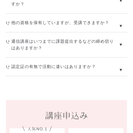
すか？
ソコンでのデザイン方法、スマホだけでデザインでき
る方法の2つが学べるデザインスキルアップ講座もご
A
通信講座ではあらかじめプリントされたキットをお入
用意しておりますので、レベルに合わせたスキルアッ
Q
他の資格を保有していますが、受講できますか？
れしてりますので、パソコンやプリンタの事前のご準
プも可能です。
備は必要ございません。また、パソコンやプリンタが
A
はい。hikoロゼットが好きな方であれば、どなたでも
なくてもロゼット制作は可能ですので資格取得後に活
Q
通信講座はいつまでに課題提出するなどの締め切り
ご受講可能です。ぜひ他の資格との違いも楽しんでく
動に合わせて購入を検討するのもオススメです。購入
はありますか？
ださると嬉しいです。
する場合は家庭用の安価なプリンタで問題ございませ
A
提出期限などございません。お好きなタイミングでご
ん。
Q
認定証の有無で活動に違いはありますか？
自身のペースでご受講可能です。
A
認定証の有無で活動の幅に変わりはございません。認
定証は資格取得の証明になるため、レッスン時に机に
置いてレッスンされたい方や、ロゼット作品の撮影に
使いたい方など多くの生徒さまにご希望いただいてお
ります。
講座申込み