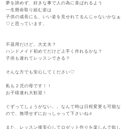
夢を諦めず、好きな事で人の為に喜ばれるよう
一生懸命取り組む姿は
子供の成長にも、いい姿を見せれてるんじゃないかなぁ
♡と思っています。
⁡
⁡
不器用だけど。大丈夫？
ハンドメイド初めてだけど上手く作れるかな？
子供も連れてレッスンできる？
⁡
そんな方でも安心してください♡
⁡
私も２児の母です！！
お子様連れ大歓迎！
⁡
ぐずってしょうがない。。なんて時は日程変更も可能な
ので、無理せずにおっしゃって下さいね♬
⁡
また、レッスン後安心してロゼット作りを楽しんで欲し