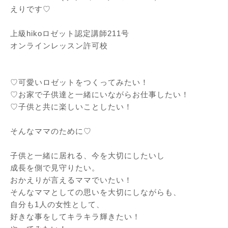
えりです♡
⁡
上級hikoロゼット認定講師211号
オンラインレッスン許可校
⁡
⁡
♡可愛いロゼットをつくってみたい！
♡お家で子供達と一緒にいながらお仕事したい！
♡子供と共に楽しいことしたい！
⁡
そんなママのために♡
⁡
子供と一緒に居れる、今を大切にしたいし
成長を側で見守りたい。
おかえりが言えるママでいたい！
そんなママとしての思いを大切にしながらも、
自分も1人の女性として、
好きな事をしてキラキラ輝きたい！