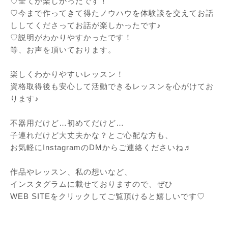
♡全てが楽しかったです！
♡今まで作ってきて得たノウハウを体験談を交えてお話
ししてくださってお話が楽しかったです♪
♡説明がわかりやすかったです！
等、お声を頂いております。
⁡
楽しくわかりやすいレッスン！
資格取得後も安心して活動できるレッスンを心がけてお
ります♪
⁡
不器用だけど…初めてだけど…
子連れだけど大丈夫かな？とご心配な方も、
お気軽にInstagramのDMからご連絡くださいね♬
⁡
作品やレッスン、私の想いなど、
インスタグラムに載せておりますので、ぜひ
WEB SITEをクリックしてご覧頂けると嬉しいです♡
⁡