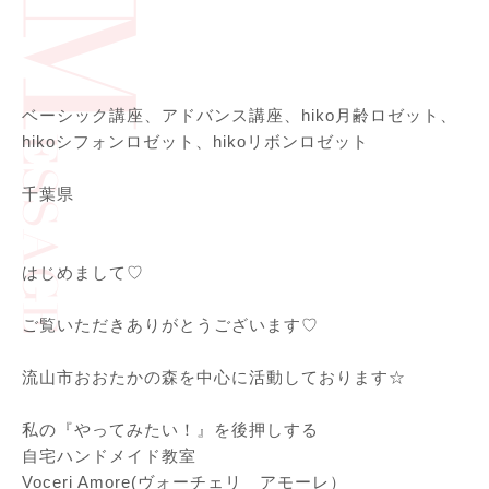
ベーシック講座、アドバンス講座、hiko月齢ロゼット、
hikoシフォンロゼット、hikoリボンロゼット
千葉県
はじめまして♡
⁡
ご覧いただきありがとうございます♡
⁡
流山市おおたかの森を中心に活動しております☆
⁡
私の『やってみたい！』を後押しする
自宅ハンドメイド教室
Voceri Amore(ヴォーチェリ アモーレ）