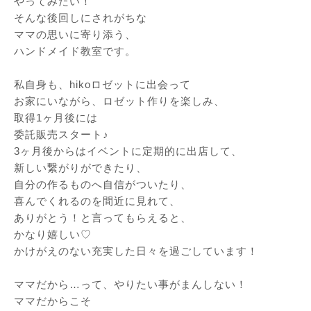
やってみたい！
そんな後回しにされがちな
ママの思いに寄り添う、
ハンドメイド教室です。
⁡
私自身も、hikoロゼットに出会って
お家にいながら、ロゼット作りを楽しみ、
取得1ヶ月後には
委託販売スタート♪
3ヶ月後からはイベントに定期的に出店して、
新しい繋がりができたり、
自分の作るものへ自信がついたり、
喜んでくれるのを間近に見れて、
ありがとう！と言ってもらえると、
かなり嬉しい♡
かけがえのない充実した日々を過ごしています！
⁡
ママだから…って、やりたい事がまんしない！
ママだからこそ