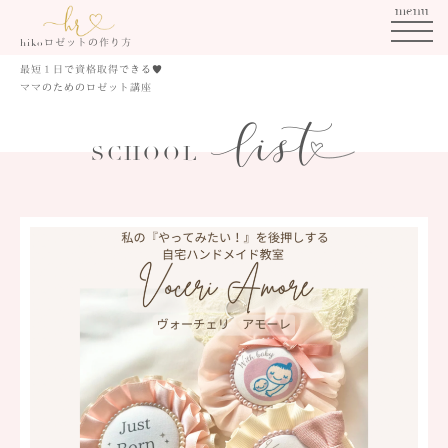
menu
ロゼットの作り方
hiko
最短１日で資格取得できる
♥
ママのためのロゼット講座
SCHOOL