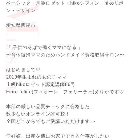
ベーシック・月齢ロゼット・hikoシフォン・hikoリボ
ン・デザイン
愛知県西尾市
『 子供のそばで働くママになる 』
〜育休復帰ママのためハンドメイド資格取得サロン〜
はじめまして♡
2019年生まれの女の子ママ
上級hikoロゼット認定講師86号
Fiore felice(フィオーレ フェリーチェ)えりかです♡
本部の厳しい品質チェックに合格した、
数少ないオンライン許可校！
全国どこからでもご受講いただけます⸝⋆
♡妊娠、出産を機にお家でできる仕事がしたい