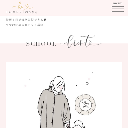
menu
ロゼットの作り方
hiko
最短１日で資格取得できる
♥
ママのためのロゼット講座
SCHOOL