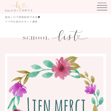
menu
ロゼットの作り方
hiko
最短１日で資格取得できる
♥
ママのためのロゼット講座
SCHOOL