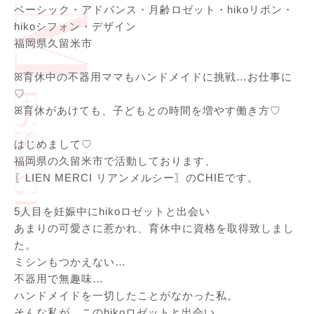
ベーシック・アドバンス・月齢ロゼット・hikoリボン・
hikoシフォン・デザイン
福岡県久留米市
ꕤ育休中の不器用ママもハンドメイドに挑戦…お仕事に
♡
ꕤ育休があけても、子どもとの時間を増やす働き方♡
はじめまして♡
福岡県の久留米市で活動しております、
〖LIEN MERCI リアンメルシー〗のCHIEです。
5人目を妊娠中にhikoロゼットと出会い
あまりの可愛さに惹かれ、育休中に資格を取得致しまし
た。
ミシンもつかえない…
不器用で無趣味…
ハンドメイドを一切したことがなかった私。
そんな私が…このhikoロゼットと出会い、