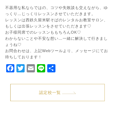
不器用な私ならではの、コツや失敗談も交えながら、ゆ
っくり…
じっくりレッスンさせていただきます。
レッスンは西鉄久留米駅そばのレンタルお
教室
サロン、
もしくは出張レッスンをさせていただきます♡
お子様同席でのレッスンももちろんOK♡
わからないことや不安な想い…一緒に解決して行きまし
ょうね♡
お問合わせは、上記Webツールより、
メッセージにてお
待ちしております！
Facebook
Twitter
Email
Line
共
有
認定校一覧