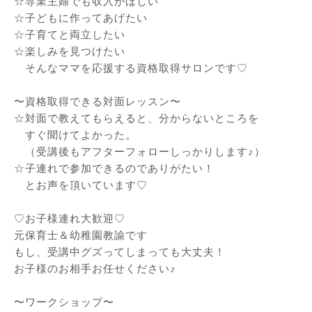
☆専業主婦でも収入がほしい
☆子どもに作ってあげたい
☆子育てと両立したい
☆楽しみを見つけたい
そんなママを応援する資格取得サロンです♡
〜資格取得できる対面レッスン〜
☆対面で教えてもらえると、分からないところを
すぐ聞けてよかった。
（受講後もアフターフォローしっかりします♪）
☆子連れで参加できるのでありがたい！
とお声を頂いています♡
♡お子様連れ大歓迎♡
元保育士＆幼稚園教諭です
もし、受講中グズってしまっても大丈夫！
お子様のお相手お任せください♪
〜ワークショップ〜