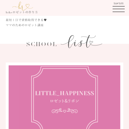
menu
ロゼットの作り方
hiko
最短１日で資格取得できる
♥
ママのためのロゼット講座
SCHOOL