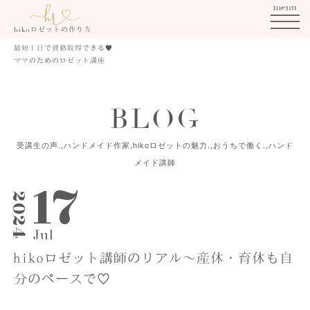
menu
ロゼットの作り方
hiko
最短１日で資格取得できる
♥
ママのためのロゼット講座
B
L
O
G
受講生の声.,ハンドメイド作家,hikoロゼットの魅力.,おうちで働く.,ハンド
メイド講師
17
2024
Jul
hikoロゼット講師のリアル〜産休・育休も自
分のペースで♡