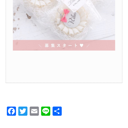
Facebook
Twitter
Email
Line
共
有