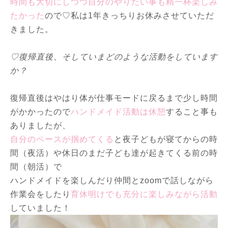
時間も大切にしつつ自分のやりたい事も精一杯楽しみ
たかった
ので♡私は1年きっちりお休みさせていただ
きました。
♡復帰直後、そしていまどのような活動をしています
か？
復帰直後はやはり体が仕事モードに戻るまで少し時間
がかかったので
ハンドメイド活動は休憩
すること事も
ありましたが、
自分のペースが掴めてくる
と夜子どもが寝てからの時
間（夜活）や休日のまだ子ども達が起きてくる前の時
間（朝活）で
ハンドメイドを楽しんだり仲間とzoomで話しながら
作業会をしたり
育休明けでも充分に楽しみながら活動
していました！