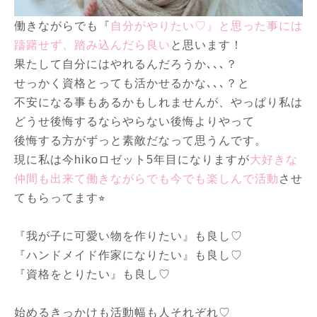
働きながらでも『
自分がやりたい♡』と思った事には
躊躇せず、踏み込んだら良い
と思います！
果たして自分にはやれるんだろうか､､､？
せっかく資格とっても活かせるかな､､､？と
不安になる事もあるかもしれませんが、やっぱり私は
どうせ後悔するならやらない後悔よりやって
後悔する方がずっと素敵だなって思うんです。
現に私は今hikoロゼット5年目になりますが
大好きな
仲間も出来て働きながらでも今でも楽しんで活動
させ
てもらってます⭐︎
『我が子に可愛い物を作りたい』も良し♡
『ハンドメイド作家になりたい』も良し♡
『資格をとりたい』も良し♡
始めるきっかけも活動幅も人それぞれ♡