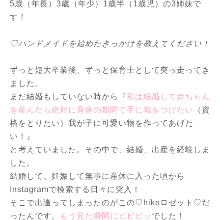
5歳（年長）3歳（年少）1歳半（1歳児）の3姉妹で
す！
♡ハンドメイドを始めたきっかけを教えてください！
ずっと短大卒業後、ずっと保育士として突っ走ってき
ました。
まだ結婚もしていない時から『
私は結婚して赤ちゃん
を産んだら絶対に育休の期間で手に職をつけたい
（資
格をとりたい）我が子に可愛い物を作ってあげた
い！』
と考えていました。その中で、結婚、出産を経験しま
した。
結婚して、妊娠して無事に産休に入った頃から
Instagramで検索する日々に突入！
そこで出逢ってしまったのがこの♡hikoロゼット♡だ
ったんです。
もう見た瞬間にビビビッ
でした！