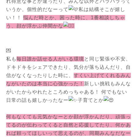
れ得意な事とか違ったり、みんな以外とバラバラって
いうか、個性的だなーって
私は結構そこが嬉し
い！！
悩んだ時とか、困った時に、1番相談しちゃ
う、顔が浮かぶ仲間かな
💌
私も
毎日誰か話せる人がいる環境
と同じ緊張や不安、
ドキドキをシェアできたり、気分が落ち込んだり、自
信がなくなったりした時に、
すくい上げてくれるみん
ながいたのは本当に心強かった！
新しい挑戦もみんな
がいたからやれたところめっちゃある！ 何でもない
日常の話も嬉しかったなー
子育てとか
何もなくても元気かなーとか顔が浮かんだり、頑張っ
てるのが伝わってくると自然と応援してたり、何かあ
れば頼ってほしいって思えるのが、同期みんなだなー