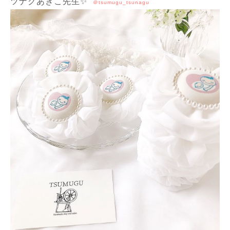
ツナグあきこ先生✨
＠tsumugu_tsunagu