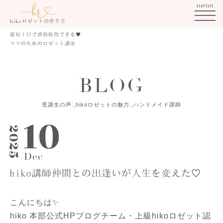
menu
ロゼットの作り方
hiko
最短１日で資格取得できる
♥
ママのためのロゼット講座
B
L
O
G
受講生の声.,hikoロゼットの魅力.,ハンドメイド講師
10
2025
Dec
hiko講師仲間との出逢いが人生を変えた♡
こんにちは✨
hiko 本部公式HPブログチーム・上級hikoロゼット認