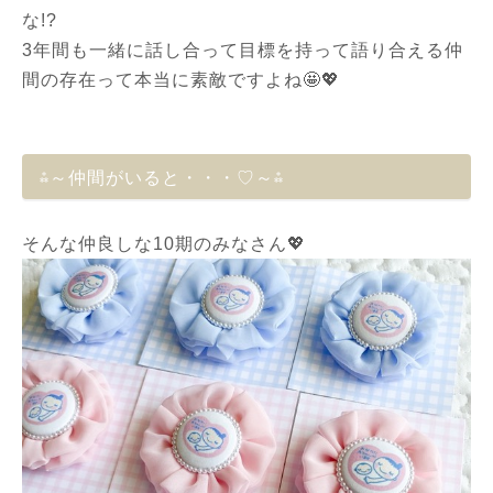
な!?
3年間も一緒に話し合って目標を持って語り合える仲
間の存在って本当に素敵ですよね🤩💖
⁂～仲間がいると・・・♡～⁂
そんな仲良しな10期のみなさん💖