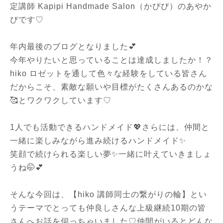
定講
師 Kapipi Handmade Salon（かぴぴ）のあやか
ぴです♡
年内最後のブログとなりました💕
今年やりたいと思っていることは達成しましたか！？
hiko ロゼットを通して色々な経験をしている皆さん
だからこそ、素敵な願いや目標がたくさんあるのかな
🥰とワクワクしています♡
1人でも活動できるハンドメイド💖さらには、仲間と
一緒に楽しみながら進み続けるハンドメイド✨
笑顔で続けられる楽しい夢✨一緒に叶えていきましょ
うね🤭💕
そんな今回は、【hiko 講師同士の繋がりの輪】とい
うテーマでとっても仲良しさんな上級継続10期の皆
さんへお話を伺っちゃいました♡仲間がいるとどんな