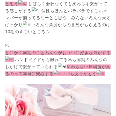
と思う
しばらく会わなくても変わらず繋がって
る感じがする
個性もほんとバラバラですごいメ
ンバーが揃ってるなーとも思う！みんないろんな天才
ばっかり
いろんな角度からの意見がもらえるのは
10期のすごいところ♡
💌
とにかく同期のことみんながお互いに好きな気がする
ハンドメイドから離れてる私も同期のみんなの
おかげで繋がっていられる
変わらない居場所があ
るのって本当に安心する
いつもありがとう