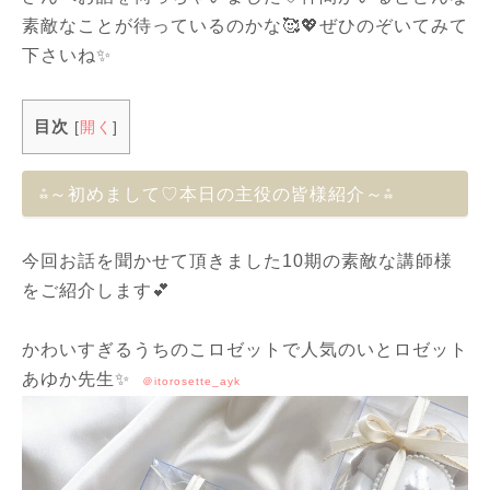
素敵なことが待っているのかな🥰💖ぜひのぞいてみて
下さいね✨
目次
[
開く
]
⁂～初めまして♡本日の主役の皆様紹介～⁂
今回お話を聞かせて頂きました10期の素敵な講師様
をご紹介します💕
かわいすぎるうちのこロゼットで人気のいとロゼット
あゆか先生✨
＠itorosette_ayk