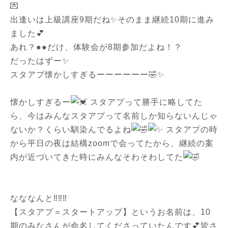
💌
出逢いは上級講座9期だね✨そのまま継続10期に進み
ました💕
あれ？●●だけ、体験会が8期参加だよね！？
だったはずー✨
スタアプ懐かしすぎるーーーーーー🤣✨
懐かしすぎるー
スタアプって勝手に略してた
ら、今はみんなスタアプって名前しか知らないんじゃ
ないか？くらい馴染んでるよね
スタアプの時
から平日の夜は結構zoomで会ってたから、継続の案
内が近づいてきた時にみんなそわそわしてた
なななんと‼‼‼
【スタアプ＝スタートアップ】というお名前は、10
期のみなさんが命名してくださっていたんです💕皆さ